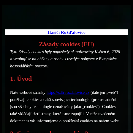
Přeskočit
na
obsah
Hasiči Rožďalovice
Zásady cookies (EU)
Tyto Zásady cookies byly naposledy aktualizovány Květen 6, 2026
a vztahují se na občany a osoby s trvalým pobytem v Evropském
hospodářském prostoru.
1. Úvod
Naše webové stránky
https://sdh-rozdalovice.cz
(dále jen „web“)
používají cookies a další související technologie (pro usnadnění
jsou všechny technologie označovány jako „cookies“). Cookies
také vkládají třetí strany, které jsme zapojili. V níže uvedeném
dokumentu vás informujeme o používání cookies na našem webu.