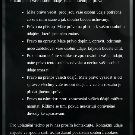
Pokud jde o vaše osobní údaje, máte následující práva:
Máte právo vědět, proč jsou vaše osobní údaje potřebné,
co se s nimi stane a jak dlouho budou uchovány.
Právo na přístup: Máte právo na přístup k vašim osobním
údajům, které jsou nám známy.
Právo na opravu: Máte právo doplnit, opravit, odstranit
nebo zablokovat vaše osobní údaje, kdykoli budete chtít.
Pokud nám udělíte souhlas se zpracováním vašich údajů,
máte právo tento souhlas odvolat a nechat vaše osobní
údaje smazat.
Právo na přenos vašich údajů: Máte právo vyžádat si od
správce všechny vaše osobní údaje a v celém rozsahu je
předat jinému správci.
Právo na námitku: proti zpracování vašich údajů můžete
namítat. Řídíme se tím, pokud neexistují oprávněné
důvody ke zpracování.
Pro uplatnění těchto práv nás prosím kontaktujte. Kontaktní údaje
najdete ve spodní části těchto Zásad používání souborů cookies.