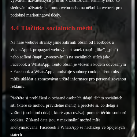
vytváření uživatelských profilů k zobrazování reklamy nebo ke
sledování uživatele na tomto webu nebo na několika webech pro
podobné marketingové účely.
4.4 Tlačítka sociálních médií
Na naše webové stránky jsme zahrnuli obsah od Facebook a
WhatsApp k propagaci webových stránek (např. „like“, „pin“)
nebo sdílení (např. „tweetování“) na sociálních sítích jako
Facebook a WhatsApp. Tento obsah je vložen s kódem odvozeným
z Facebook a WhatsApp a umísťuje soubory cookie. Tento obsah
může ukládat a zpracovávat určité informace pro personalizovanou
reklamu.
Přečtěte si prohlášení o ochraně osobních údajů těchto sociálních
sítí (které se mohou pravidelně měnit) a přečtěte si, co dělají s
vašimi (osobními) údaji, které zpracovávají pomocí těchto souborů
cookies. Získaná data jsou v maximální možné míře
anonymizována. Facebook a WhatsApp se nacházejí ve Spojených
státech.