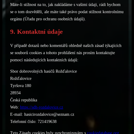
Máte-li stížnost na to, jak nakládáme s vašimi údaji, rádi bychom
se o tom dozvěděli, ale máte také právo podat stížnost kontrolnímu
orgánu (Úřadu pro ochranu osobních údajů).
9. Kontaktní údaje
V případě dotazů nebo komentářů ohledně našich zásad týkajících
se souborů cookies a tohoto prohlášení nás prosím kontaktujte
pomocí následujících kontaktních údajů:
Sbor dobrovolných hasičů Rožďalovice
Rožďalovice
Tyršova 180
28934
Česká republika
Web:
https://sdh-rozdalovice.cz
E-mail:
hasicirozdalovice@
seznam.cz
Telefonní číslo: 721419638
Tyto Zásady cookies byly synchronizovány s
cookiedatabase.org