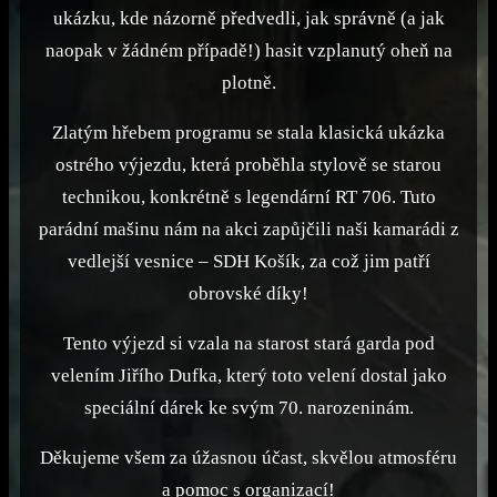
ukázku, kde názorně předvedli, jak správně (a jak
naopak v žádném případě!) hasit vzplanutý oheň na
plotně.
Zlatým hřebem programu se stala klasická ukázka
ostrého výjezdu, která proběhla stylově se starou
technikou, konkrétně s legendární RT 706. Tuto
parádní mašinu nám na akci zapůjčili naši kamarádi z
vedlejší vesnice – SDH Košík, za což jim patří
obrovské díky!
Tento výjezd si vzala na starost stará garda pod
velením Jiřího Dufka, který toto velení dostal jako
speciální dárek ke svým 70. narozeninám.
Děkujeme všem za úžasnou účast, skvělou atmosféru
a pomoc s organizací!