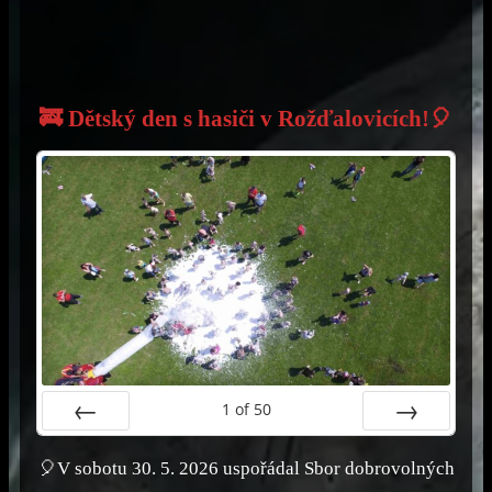
🚒 Dětský den s hasiči v Rožďalovicích!🎈
1
of
50
Prev
Next
🎈V sobotu 30. 5. 2026 uspořádal Sbor dobrovolných