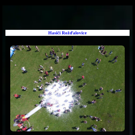
Přeskočit
na
obsah
Hasiči Rožďalovice